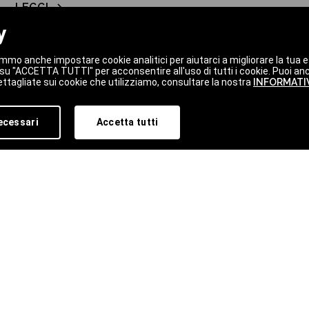
LEGGI
y
LE
mmo anche impostare cookie analitici per aiutarci a migliorare la tua es
c su "ACCETTA TUTTI" per acconsentire all'uso di tutti i cookie. Puoi an
ttagliate sui cookie che utilizziamo, consultare la nostra
INFORMATIV
ecessari
Accetta tutti
STRA
Accetto il tra
amma e sulle ultime novità.