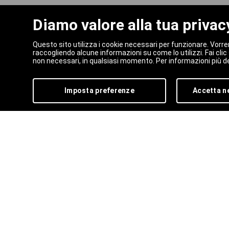
CONVIENE
Diamo valore alla tua privac
LEGGI
Questo sito utilizza i cookie necessari per funzionare. Vorre
raccogliendo alcune informazioni su come lo utilizzi. Fai cli
non necessari, in qualsiasi momento. Per informazioni più de
Imposta preferenze
Accetta n
ISCRIVITI ALLA NO
NEWSLETTER
Per restare aggiornato sugli eventi in progr