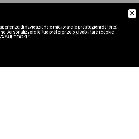
OGNI
GGI
LEGGI
perienza di navigazione e migliorare le prestazioni del sito,
che personalizzare le tue preferenze o disabilitare i cookie
A SUI COOKIE
.
ttamento dei dati (
VEDI INFORMATIVA
)