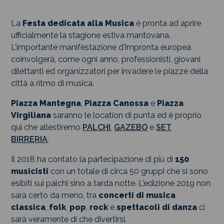
La
Festa dedicata alla Musica
è pronta ad aprire
ufficialmente la stagione estiva mantovana.
L'importante manifestazione d'impronta europea
coinvolgerà, come ogni anno, professionisti, giovani
dilettanti ed organizzatori per invadere le piazze della
città a ritmo di musica.
Piazza Mantegna
,
Piazza Canossa
e
Piazza
Virgiliana
saranno le location di punta ed è proprio
qui che allestiremo
PALCHI
,
GAZEBO
e
SET
BIRRERIA
.
Il 2018 ha contato la partecipazione di più di
150
musicisti
con un totale di circa 50 gruppi che si sono
esibiti sui palchi sino a tarda notte. L'edizione 2019 non
sarà certo da meno, tra
concerti di musica
classica
,
folk
,
pop
,
rock
e
spettacoli di danza
ci
sarà veramente di che divertirsi.