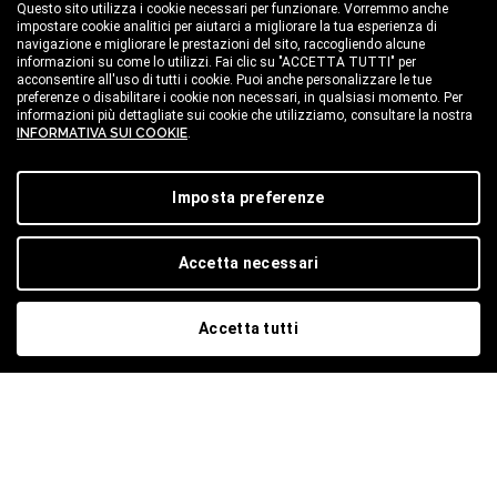
Questo sito utilizza i cookie necessari per funzionare. Vorremmo anche
PRENOTARE ADESSO CONVIENE
impostare cookie analitici per aiutarci a migliorare la tua esperienza di
navigazione e migliorare le prestazioni del sito, raccogliendo alcune
LEGG
informazioni su come lo utilizzi. Fai clic su "ACCETTA TUTTI" per
acconsentire all'uso di tutti i cookie. Puoi anche personalizzare le tue
LEGGI
preferenze o disabilitare i cookie non necessari, in qualsiasi momento. Per
informazioni più dettagliate sui cookie che utilizziamo, consultare la nostra
INFORMATIVA SUI COOKIE
.
Imposta preferenze
Accetta necessari
Accetta tutti
ISCRIVITI ALLA NOSTRA
NEWSLETTER
Per restare aggiornato sugli eventi in programma e
sulle ultime novità.