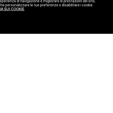
perienza di navigazione e migliorare le prestazioni del sito,
che personalizzare le tue preferenze o disabilitare i cookie
A SUI COOKIE
.
ttamento dei dati (
VEDI INFORMATIVA
)