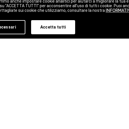
mmo anche impostare cookie analitici per aiutarci a migliorare la tua es
c su "ACCETTA TUTTI" per acconsentire all'uso di tutti i cookie. Puoi an
ttagliate sui cookie che utilizziamo, consultare la nostra
INFORMATIV
ecessari
Accetta tutti
STRA
Accetto il tra
amma e sulle ultime novità.