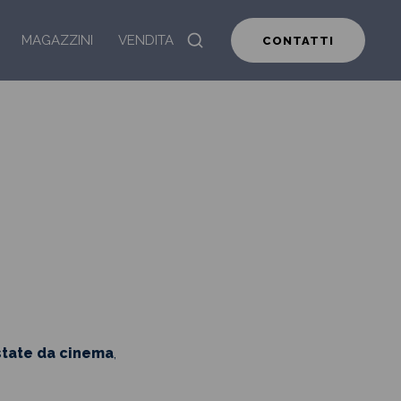
MAGAZZINI
VENDITA
CONTATTI
state da cinema
,