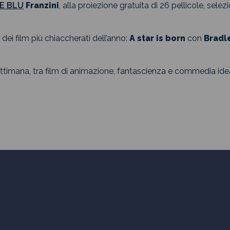
IE BLU
Franzini
, alla proiezione gratuita di 26 pellicole, selezi
dei film più chiaccherati dell’anno:
A star is born
con
Bradl
ttimana, tra film di animazione, fantascienza e commedia idea