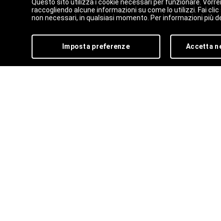
Questo sito utilizza i cookie necessari per funzionare. Vorre
raccogliendo alcune informazioni su come lo utilizzi. Fai cli
non necessari, in qualsiasi momento. Per informazioni più de
Imposta preferenze
Accetta n
ISCRIVITI ALLA NO
NEWSLETTER
Per restare aggiornato sugli eventi in progr